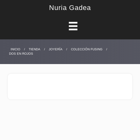
Nuria Gadea
INICIO
/
TIENDA
/
JOYERÍA
/
COLECCIÓN FUSING
/
DOS EN ROJOS
DOS EN ROJOS
24,90
€
joyería