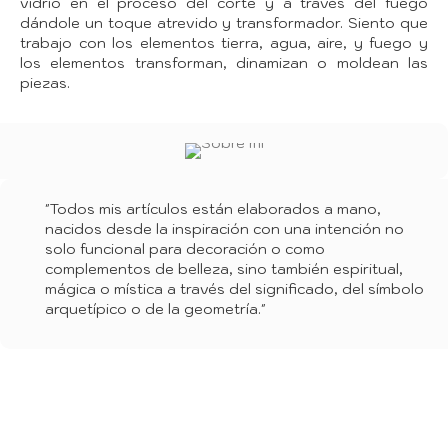
vidrio en el proceso del corte y a través del fuego
dándole un toque atrevido y transformador. Siento que
trabajo con los elementos tierra, agua, aire, y fuego y
los elementos transforman, dinamizan o moldean las
piezas.
"Todos mis artículos están elaborados a mano,
nacidos desde la inspiración con una intención no
solo funcional para decoración o como
complementos de belleza, sino también espiritual,
mágica o mística a través del significado, del símbolo
arquetípico o de la geometría."
Mi proceso creativo es todo un ritual, un proceso de
trabajo para mi terapéutico e incluso meditativo. Una
pasión y un disfrute en todo el proceso desde que nace
la idea hasta su materialización. Mi mayor satisfacción es