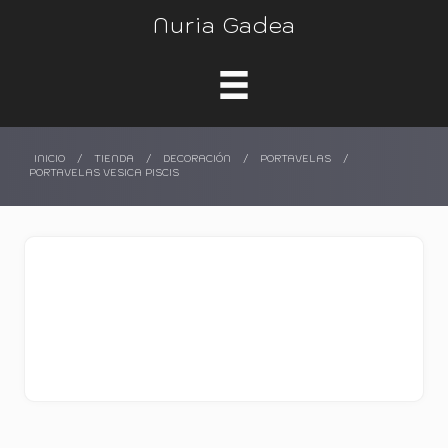
Nuria Gadea
INICIO
/
TIENDA
/
DECORACIÓN
/
PORTAVELAS
/
PORTAVELAS VESICA PISCIS
PORTAVELAS