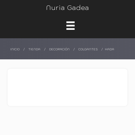
Nuria Gadea
INICIO
/
TIENDA
/
DECORACIÓN
/
COLGANTES
/
HADA
HADA
42,00
€