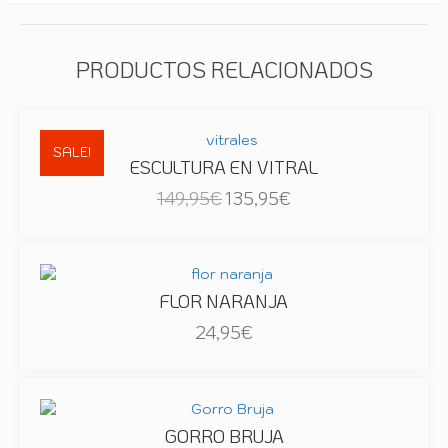
PRODUCTOS RELACIONADOS
SALE!
ESCULTURA EN VITRAL
El
El
149,95
€
135,95
€
precio
precio
original
actual
era:
es:
149,95€.
135,95€.
FLOR NARANJA
24,95
€
GORRO BRUJA