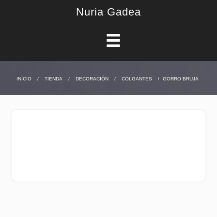
Nuria Gadea
INICIO
/
TIENDA
/
DECORACIÓN
/
COLGANTES
/
GORRO BRUJA
GORRO BRUJA