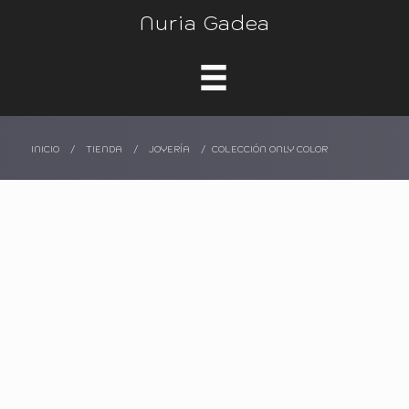
Nuria Gadea
INICIO
/
TIENDA
/
JOYERÍA
/
COLECCIÓN ONLY COLOR